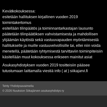
Kevätkokouksessa:
esitetään hallituksen kirjallinen vuoden 2019
toimintakertomus
esitellään tilinpäätös ja toiminnantarkastajan lausunto
päätetään tilinpäätöksen vahvistamisesta ja mahdollisen
ylijäämän käytöstä sekä vastuuvapauden myöntämisestä
hallitukselle ja muille vastuuvelvollisille tai, ellei niin voida
menetellä, päätetään ryhtymisestä tarvittaviin toiminpiteisiin
käsitellään muut kokouksessa erikseen mainitut asiat
Asukasyhdistyksen vuoden 2019 tositteisiin pääsee
tutustumaan laittamalla viestiä info ( at ) siikajarvi.fi
Tehty Yhdistysavaimella
©
2026 Nuuksion Siikajärven asukasyhdistys ry